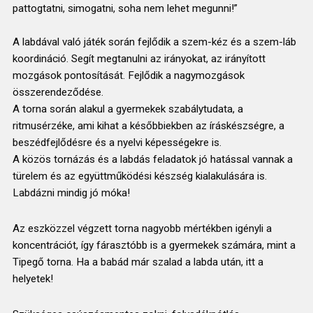
pattogtatni, simogatni, soha nem lehet megunni!”
A labdával való játék során fejlődik a szem-kéz és a szem-láb
koordináció. Segít megtanulni az irányokat, az irányított
mozgások pontosítását. Fejlődik a nagymozgások
összerendeződése.
A torna során alakul a gyermekek szabálytudata, a
ritmusérzéke, ami kihat a későbbiekben az íráskészségre, a
beszédfejlődésre és a nyelvi képességekre is.
A közös tornázás és a labdás feladatok jó hatással vannak a
türelem és az együttműködési készség kialakulására is.
Labdázni mindig jó móka!
Az eszközzel végzett torna nagyobb mértékben igényli a
koncentrációt, így fárasztóbb is a gyermekek számára, mint a
Tipegő torna. Ha a babád már szalad a labda után, itt a
helyetek!