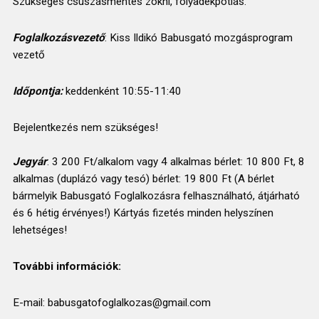
Szükséges csúszásmentes zokni, folyadékpótlás.
Foglalkozásvezető
: Kiss Ildikó Babusgató mozgásprogram
vezető
Időpontja:
keddenként 10:55-11:40
Bejelentkezés nem szükséges!
Jegyár
: 3 200 Ft/alkalom vagy 4 alkalmas bérlet: 10 800 Ft, 8
alkalmas (duplázó vagy tesó) bérlet: 19 800 Ft (A bérlet
bármelyik Babusgató Foglalkozásra felhasználható, átjárható
és 6 hétig érvényes!) Kártyás fizetés minden helyszínen
lehetséges!
További információk:
E-mail: babusgatofoglalkozas@gmail.com