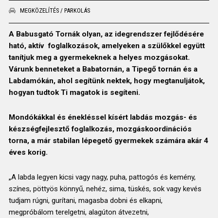
MEGKÖZELÍTÉS / PARKOLÁS
A Babusgató Tornák olyan, az idegrendszer fejlődésére
ható, aktív foglalkozások, amelyeken a szülőkkel együtt
tanítjuk meg a gyermekeknek a helyes mozgásokat.
Várunk benneteket a Babatornán, a Tipegő tornán és a
Labdamókán, ahol segítünk nektek, hogy megtanuljátok,
hogyan tudtok Ti magatok is segíteni.
Mondókákkal és énekléssel kísért labdás mozgás- és
készségfejlesztő foglalkozás, mozgáskoordinációs
torna, a már stabilan lépegető gyermekek számára akár 4
éves korig.
„A labda legyen kicsi vagy nagy, puha, pattogós és kemény,
színes, pöttyös könnyű, nehéz, sima, tüskés, sok vagy kevés
tudjam rúgni, gurítani, magasba dobni és elkapni,
megpróbálom terelgetni, alagúton átvezetni,