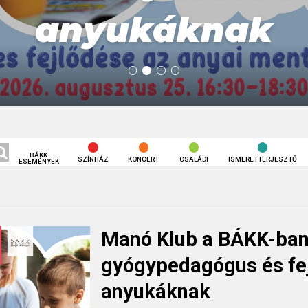
anyukáknak
BÁKK
SZÍNHÁZ
KONCERT
CSALÁDI
ISMERETTERJESZTŐ
ESEMÉNYEK
Manó Klub a BÁKK-ban!
gyógypedagógus és fe
anyukáknak