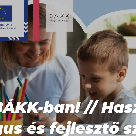
BÁKK-ban! // Has
s és fejlesztő 