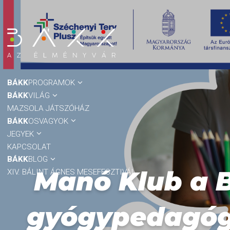
BÁKK
PROGRAMOK
BÁKK
VILÁG
MAZSOLA JÁTSZÓHÁZ
BÁKK
OSVAGYOK
JEGYEK
KAPCSOLAT
BÁKK
BLOG
Manó Klub a 
XIV. BÁLINT ÁGNES MESEFESZTIVÁL
gyógypedagógu