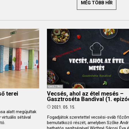
MÉG TÖBB HÍR
GASZTRO
ő terei
Vecsés, ahol az étel mesés –
Gasztroséta Bandival (1. epizó
2021. 05. 15.
a alatt megújultak
 virtuális sétával
Fogadjátok szeretettel vecsési-sváb főző
tó.
bemutatkozó részét, amelyben Szőke And
hathatós segítségével Wirthné Sárosi Éva 