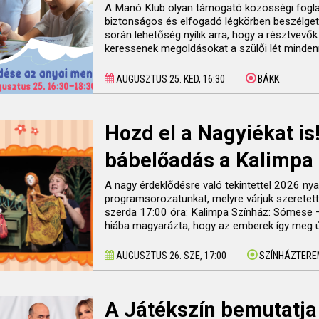
A Manó Klub olyan támogató közösségi fogla
biztonságos és elfogadó légkörben beszélgeth
során lehetőség nyílik arra, hogy a résztvev
keressenek megoldásokat a szülői lét mindenn
AUGUSZTUS 25. KED, 16:30
BÁKK
Hozd el a Nagyiékat is
bábelőadás a Kalimpa
A nagy érdeklődésre való tekintettel 2026 nyar
programsorozatunkat, melyre várjuk szeretette
szerda 17:00 óra: Kalimpa Színház: Sómese – 
hiába magyarázta, hogy az emberek így meg úg
AUGUSZTUS 26. SZE, 17:00
SZÍNHÁZTERE
A Játékszín bemutatja 