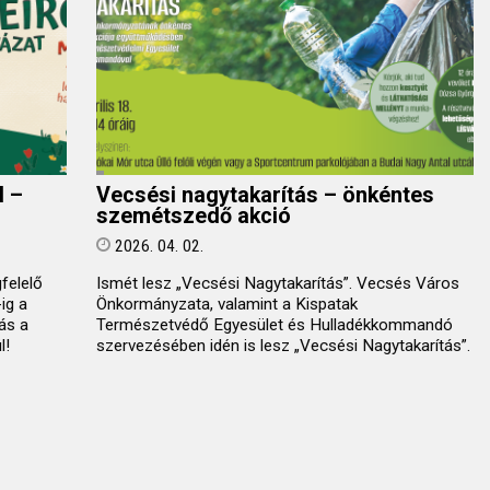
l –
Vecsési nagytakarítás – önkéntes
szemétszedő akció
2026. 04. 02.
felelő
Ismét lesz „Vecsési Nagytakarítás”. Vecsés Város
ig a
Önkormányzata, valamint a Kispatak
ás a
Természetvédő Egyesület és Hulladékkommandó
l!
szervezésében idén is lesz „Vecsési Nagytakarítás”.