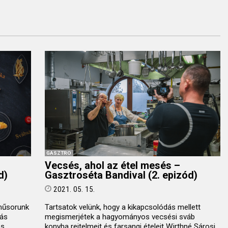
GASZTRO
Vecsés, ahol az étel mesés –
d)
Gasztroséta Bandival (2. epizód)
2021. 05. 15.
műsorunk
Tartsatok velünk, hogy a kikapcsolódás mellett
rás
megismerjétek a hagyományos vecsési sváb
és
konyha rejtelmeit és farsangi ételeit Wirthné Sárosi