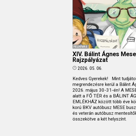
FELHÍVÁS
XIV. Bálint Ágnes Mese
Rajzpályázat
2026. 05. 06.
Kedves Gyerekek! Mint tudjátok
megrendezésre kerül a Bálint Á
2026. május 30-31-én! A MES
alatt a FŐ TÉR és a BÁLINT Á
EMLÉKHÁZ között több éve kö
korú BKV autóbusz MESE buszké
és veterán autóbusz mentesítőké
összekötve a két helyszínt.