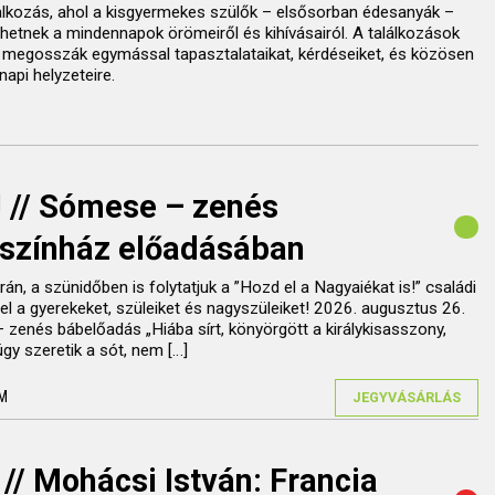
lkozás, ahol a kisgyermekes szülők – elsősorban édesanyák –
etnek a mindennapok örömeiről és kihívásairól. A találkozások
ők megosszák egymással tapasztalataikat, kérdéseiket, és közösen
api helyzeteire.
! // Sómese – zenés
 színház előadásában
án, a szünidőben is folytatjuk a ”Hozd el a Nagyaiékat is!” családi
l a gyerekeket, szüleiket és nagyszüleiket! 2026. augusztus 26.
zenés bábelőadás „Hiába sírt, könyörgött a királykisasszony,
y szeretik a sót, nem […]
M
JEGYVÁSÁRLÁS
// Mohácsi István: Francia