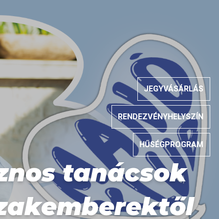
JEGYVÁSÁRLÁS
RENDEZVÉNYHELYSZÍN
HŰSÉGPROGRAM
znos tanácsok
szakemberektől