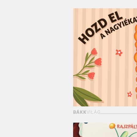
BÁKK
VILÁG