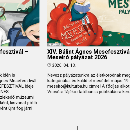
FELHÍVÁS
fesztivál –
XIV. Bálint Ágnes Mesefesztivá
Meseíró pályázat 2026
2026. 04. 13.
 idén is
Nevezz pályázatunkra az életkorodnak meg
gnes Mesefesztivál
kategóriába, és küldd el mesédet május 19-
EFESZTIVÁL ideje
meseiro@kulturba.hu címre! A fődíjas alkot
GNES
Vecsési Tájékoztatóban is publikálásra kerü
zlekedő múzeumi
nt, kisvonat pótló
nt újra fog járni