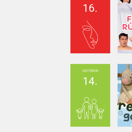
16.
OKTÓBER
14.