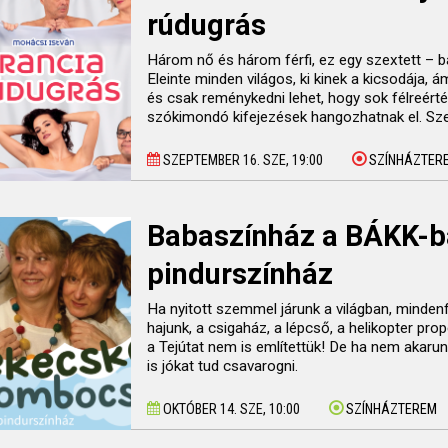
rúdugrás
Három nő és három férfi, ez egy szextett – 
Eleinte minden világos, ki kinek a kicsodája
és csak reménykedni lehet, hogy sok félreérté
szókimondó kifejezések hangozhatnak el. Sze
SZEPTEMBER 16. SZE, 19:00
SZÍNHÁZTER
Babaszínház a BÁKK-b
pindurszínház
Ha nyitott szemmel járunk a világban, mindenf
hajunk, a csigaház, a lépcső, a helikopter prop
a Tejútat nem is említettük! De ha nem akarun
is jókat tud csavarogni.
OKTÓBER 14. SZE, 10:00
SZÍNHÁZTEREM