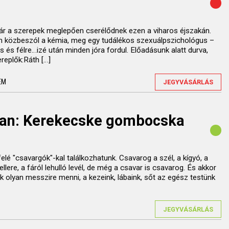
bár a szerepek meglepően cserélődnek ezen a viharos éjszakán.
, ám közbeszól a kémia, meg egy tudálékos szexuálpszichológus –
s és félre…izé után minden jóra fordul. Előadásunk alatt durva,
replők:Ráth […]
EM
JEGYVÁSÁRLÁS
an: Kerekecske gombocska
elé "csavargók"-kal találkozhatunk. Csavarog a szél, a kígyó, a
ellere, a fáról lehulló levél, de még a csavar is csavarog. És akkor
k olyan messzire menni, a kezeink, lábaink, sőt az egész testünk
JEGYVÁSÁRLÁS