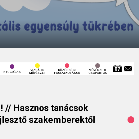
VIZUÁLIS
KÖZÖSSÉGI
MŰVÉSZETI
NYUGDÍJAS
MŰVÉSZET
FOGLALKOZÁSOK
CSOPORTOK
 // Hasznos tanácsok
jlesztő szakemberektől