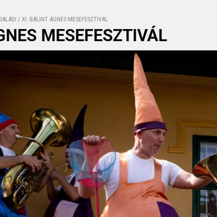
SALÁDI
/
XI. BÁLINT ÁGNES MESEFESZTIVÁL
ÁGNES MESEFESZTIVÁL