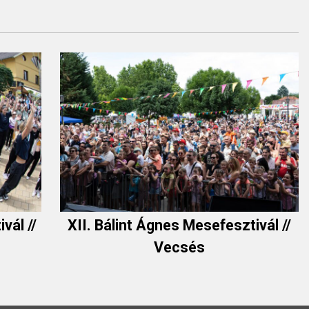
vál //
XII. Bálint Ágnes Mesefesztivál //
Vecsés