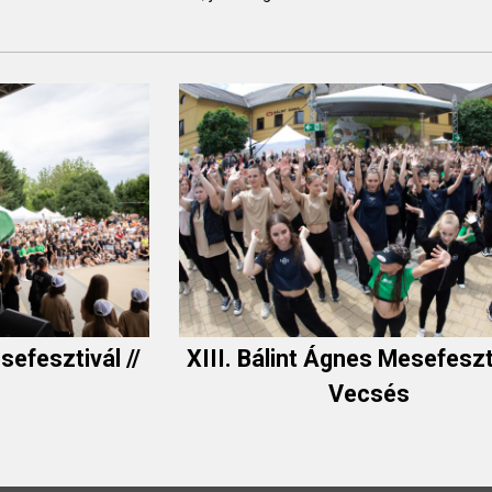
sefesztivál //
XIII. Bálint Ágnes Mesefeszti
s
Vecsés