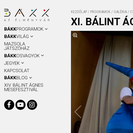
KEZDŐLAP
/
PROGRAMOK
/
GALÉRIA
/
C
XI. BÁLINT 
BÁKK
PROGRAMOK
BÁKK
VILÁG
MAZSOLA
JÁTSZÓHÁZ
BÁKK
OSVAGYOK
JEGYEK
KAPCSOLAT
BÁKK
BLOG
XIV. BÁLINT ÁGNES
MESEFESZTIVÁL