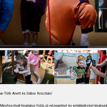
ai-Tóth Anett és Gábor Krisztián/
Mesfesztivál hivatalos fotói, jó nézegetést és emlékidézést kívánun