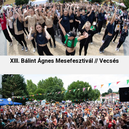
XIII. Bálint Ágnes Mesefesztivál // Vecsés