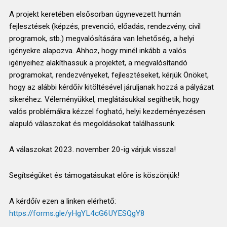
A projekt keretében elsősorban úgynevezett humán
fejlesztések (képzés, prevenció, előadás, rendezvény, civil
programok, stb.) megvalósítására van lehetőség, a helyi
igényekre alapozva. Ahhoz, hogy minél inkább a valós
igényeihez alakíthassuk a projektet, a megvalósítandó
programokat, rendezvényeket, fejlesztéseket, kérjük Önöket,
hogy az alábbi kérdőív kitöltésével járuljanak hozzá a pályázat
sikeréhez. Véleményükkel, meglátásukkal segíthetik, hogy
valós problémákra kézzel fogható, helyi kezdeményezésen
alapuló válaszokat és megoldásokat találhassunk.
A válaszokat 2023. november 20-ig várjuk vissza!
Segítségüket és támogatásukat előre is köszönjük!
A kérdőív ezen a linken elérhető:
https://forms.gle/yHgYL4cG6UYESQgY8