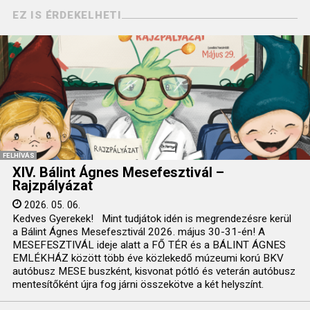
EZ IS ÉRDEKELHETI
FELHÍVÁS
XIV. Bálint Ágnes Mesefesztivál –
Rajzpályázat
2026. 05. 06.
Kedves Gyerekek! Mint tudjátok idén is megrendezésre kerül
a Bálint Ágnes Mesefesztivál 2026. május 30-31-én! A
MESEFESZTIVÁL ideje alatt a FŐ TÉR és a BÁLINT ÁGNES
EMLÉKHÁZ között több éve közlekedő múzeumi korú BKV
autóbusz MESE buszként, kisvonat pótló és veterán autóbusz
mentesítőként újra fog járni összekötve a két helyszínt.