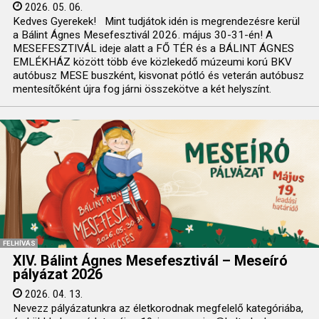
2026. 05. 06.
Kedves Gyerekek! Mint tudjátok idén is megrendezésre kerül
a Bálint Ágnes Mesefesztivál 2026. május 30-31-én! A
MESEFESZTIVÁL ideje alatt a FŐ TÉR és a BÁLINT ÁGNES
EMLÉKHÁZ között több éve közlekedő múzeumi korú BKV
autóbusz MESE buszként, kisvonat pótló és veterán autóbusz
mentesítőként újra fog járni összekötve a két helyszínt.
FELHÍVÁS
XIV. Bálint Ágnes Mesefesztivál – Meseíró
pályázat 2026
2026. 04. 13.
Nevezz pályázatunkra az életkorodnak megfelelő kategóriába,