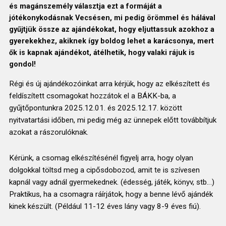
és magánszemély választja ezt a formáját a
jótékonykodásnak Vecsésen, mi pedig örömmel és hálával
gyűjtjük össze az ajándékokat, hogy eljuttassuk azokhoz a
gyerekekhez, akiknek így boldog lehet a karácsonya, mert
ők is kapnak ajándékot, átélhetik, hogy valaki rájuk is
gondol!
Régi és új ajándékozóinkat arra kérjük, hogy az elkészített és
feldíszített csomagokat hozzátok el a BÁKK-ba, a
gyűjtőpontunkra 2025.12.01. és 2025.12.17. között
nyitvatartási időben, mi pedig még az ünnepek előtt továbbítjuk
azokat a rászorulóknak.
Kérünk, a csomag elkészítésénél figyelj arra, hogy olyan
dolgokkal töltsd meg a cipősdobozod, amit te is szívesen
kapnál vagy adnál gyermekednek. (édesség, játék, könyv, stb…)
Praktikus, ha a csomagra ráírjátok, hogy a benne lévő ajándék
kinek készült. (Például 11-12 éves lány vagy 8-9 éves fiú).