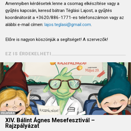
Amennyiben kérdésetek lenne a csomag elkészítése vagy a
gyűjtés kapcsán, keresd bátran Téglási Lajost, a gyűjtés
koordinátorát a +3620/886-1771-es telefonszámon vagy az
alábbi e-mail címen:
lajos.teglasi@gmail.com
.
Előre is nagyon köszönjük a segítséget! A szervezők!
EZ IS ÉRDEKELHETI
FELHÍVÁS
XIV. Bálint Ágnes Mesefesztivál –
Rajzpályázat