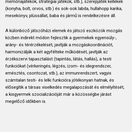
memóriajátékok, stratégiai játékok, stb.), szerepjáték kellékek
(konyha, bolt, orvos, stb.) és sok-sok labda, hullahopp karika,
mesekönyv, plüssállat, baba és jármű is rendelkezésre áll.
A különböző játszóházi elemek és játszó eszközök mozgás
közben indirekt módon fejlesztik a gyermekek egyensúly-,
arány- és térérzékelését, javítják a mozgáskoordinációt,
harmonizálják a két agyfélteke működését, javítják az
érzékszervi tapasztalást (tapintás, látás, hallás), a testi
funkciókat (vérkeringés, légzés, izom- és idegrendszer,
emésztés, csontozat, stb.), az immunrendszert, vagyis
számtalan testi- és lelki funkcióra jótékonyan hatnak, és
elősegítik a társas viselkedés megalapozását és elmélyítését,
a kisgyermek szocializációját már a közösségbe járást
megelőző időkben is.