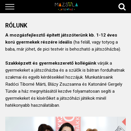
RÓLUNK
A mozgásfejlesztő épített játszóterünk kb. 1-12 éves
korú gyermekek részére ideális
(ha feláll, vagy totyog a
baba, már jöhet, de pici testvér is behozható a játszóházba).
Szakképzett és gyermekszerető kollégáink
várják a
gyermekeket a játszóházba és a szülők is bátran fordulhatnak
szakmai és egyéb kérdéseikkel hozzájuk. Munkatársaink
Radóci Tiborné Márti, Blázy Zsuzsanna és Katonáné Gergely
Tünde a ház megnyitásától kezdve folyamatosan segíti a
gyermekeket és kísérőiket a játszóházi játékok minél
hatékonyabb használatában.