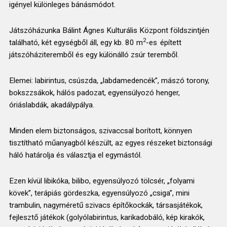
igényel különleges bánásmódot.
Játszóházunka Bálint Ágnes Kulturális Központ földszintjén
2
található, két egységből áll, egy kb. 80 m
-es
épített
játszóháziteremből és egy különálló zsúr teremből.
Elemei: labirintus, csúszda, „labdamedencék”, mászó torony,
bokszzsákok, hálós padozat, egyensúlyozó henger,
óriáslabdák, akadálypálya.
Minden elem biztonságos, szivaccsal borított, könnyen
tisztítható műanyagból készült, az egyes részeket biztonsági
háló határolja és választja el egymástól.
Ezen kívül libikóka, bilibo, egyensúlyozó tölcsér, „folyami
kövek”, terápiás gördeszka, egyensúlyozó „csiga”, mini
trambulin, nagyméretű szivacs építőkockák, társasjátékok,
fejlesztő játékok (golyólabirintus, karikadobáló, kép kirakók,